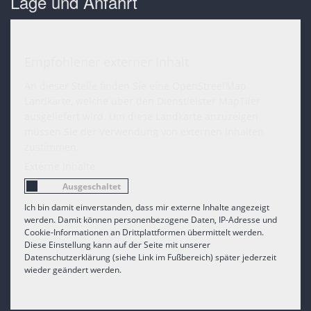
Lage und Anfahrt
Empfohlener externer Inhalt
An dieser Stelle finden Sie eine OpenStreetMap
Landkarte, welche über den Dienstleister MapTiler
ausgeliefert wird. Um diese Landkarte anzuzeigen
müssen Sie der Verwendung von externen Inhalten
zustimmen.
Externe Inhalte
Ich bin damit einverstanden, dass mir externe Inhalte angezeigt
werden. Damit können personenbezogene Daten, IP-Adresse und
Cookie-Informationen an Drittplattformen übermittelt werden.
Diese Einstellung kann auf der Seite mit unserer
Datenschutzerklärung (siehe Link im Fußbereich) später jederzeit
wieder geändert werden.